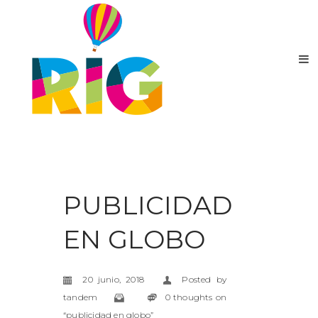
PUBLICIDAD
EN GLOBO
20 junio, 2018
Posted by
tandem
0 thoughts on
“publicidad en globo”