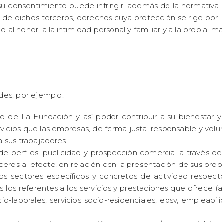
su consentimiento puede infringir, además de la normativa
n de dichos terceros, derechos cuya protección se rige por 
 al honor, a la intimidad personal y familiar y a la propia im
ades, por ejemplo:
o de La Fundación y así poder contribuir a su bienestar y a
rvicios que las empresas, de forma justa, responsable y volu
a sus trabajadores.
perfiles, publicidad y prospección comercial a través de c
ros al efecto, en relación con la presentación de sus propi
os sectores específicos y concretos de actividad respect
 los referentes a los servicios y prestaciones que ofrece 
socio-laborales, servicios socio-residenciales, epsv, empleab