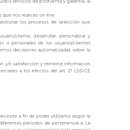
idos servicios de postventa y garantía, la
s que nos realices on-line.
gestionar los procesos de selección que
rio/cliente; desarrollar, personalizar y
s o personales de los usuarios/clientes
aremos decisiones automatizadas sobre la
 y/o satisfacción y remitirte información
erciales a los efectos del art. 21 LSSICE
esite a fin de poder utilizarlos según la
 diferentes periodos de pertenencia a La
áticos ya que son necesarios para conocer