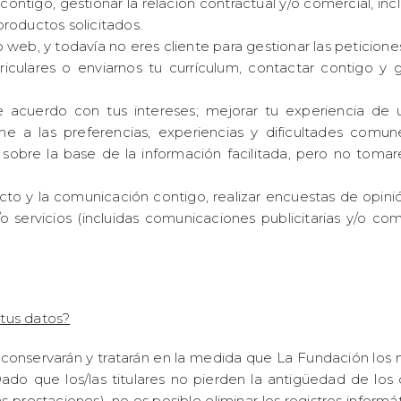
ntigo, gestionar la relación contractual y/o comercial, inclu
productos solicitados.
io web, y todavía no eres cliente para gestionar las peticione
riculares o enviarnos tu currículum, contactar contigo y 
 acuerdo con tus intereses; mejorar tu experiencia de usua
me a las preferencias, experiencias y dificultades comune
, sobre la base de la información facilitada, pero no tom
 y la comunicación contigo, realizar encuestas de opinión
o servicios (incluidas comunicaciones publicitarias y/o com
tus datos?
onservarán y tratarán en la medida que La Fundación los nec
Dado que los/las titulares no pierden la antigüedad de los
s prestaciones), no es posible eliminar los registros inform