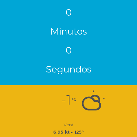
0
Minutos
0
Segundos
-1
Vent
6.95 kt - 125°