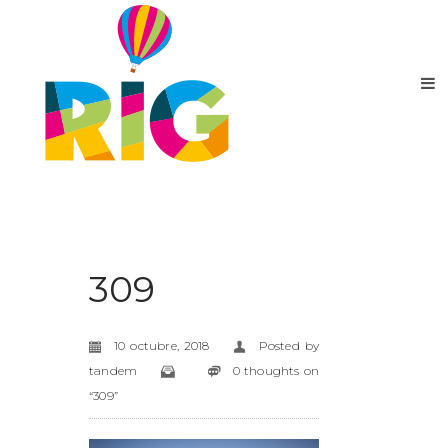
309
10 octubre, 2018
Posted by
tandem
0 thoughts on
“309”