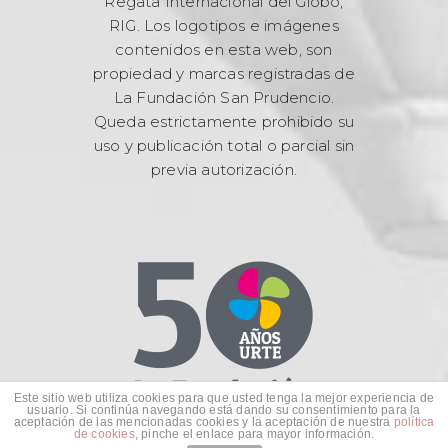
Regata Internacional del Globo,
RIG. Los logotipos e imágenes
contenidos en esta web, son
propiedad y marcas registradas de
La Fundación San Prudencio.
Queda estrictamente prohibido su
uso y publicación total o parcial sin
previa autorización.
Este sitio web utiliza cookies para que usted tenga la mejor experiencia de
usuario. Si continúa navegando está dando su consentimiento para la
aceptación de las mencionadas cookies y la aceptación de nuestra
política
de cookies
, pinche el enlace para mayor información.