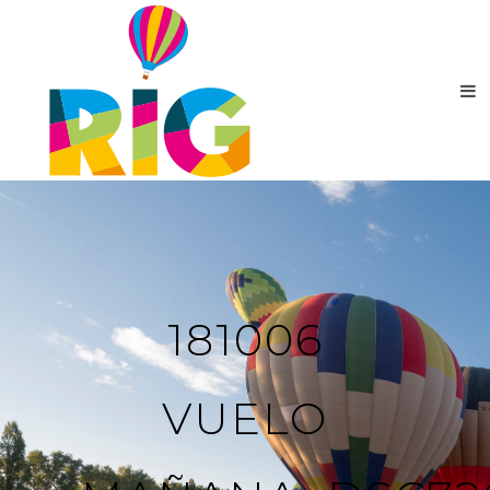
181006
VUELO